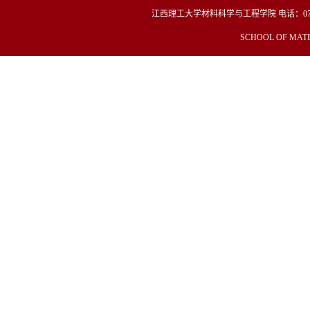
江西理工大学材料科学与工程学院
电话：
0
SCHOOL OF MATE
Copyright© 2019 材料冶金化学学部 All Righ
这个能帮我改成
江西理工大学材料冶金化学学部 电话：0797-
址：江西省赣州市客家大道15