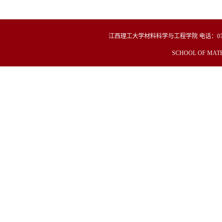
江西理工大学材料科学与工程学院
电话：
0
SCHOOL OF MATE
Copyright© 2019 材料冶金化学学部 All Righ
这个能帮我改成
江西理工大学材料冶金化学学部 电话：0797-
址：江西省赣州市客家大道15