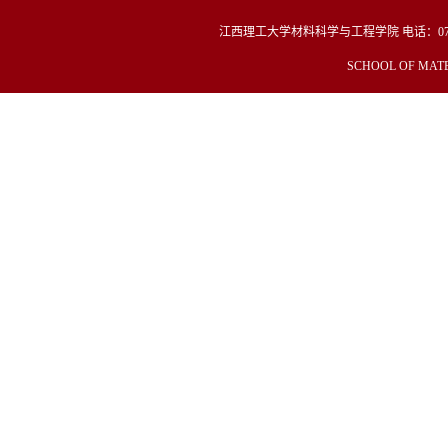
江西理工大学材料科学与工程学院
电话：
0
SCHOOL OF MATE
Copyright© 2019 材料冶金化学学部 All Righ
这个能帮我改成
江西理工大学材料冶金化学学部 电话：0797-
址：江西省赣州市客家大道15