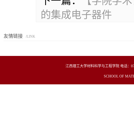
下一篇：
【学院学术
的集成电子器件
友情链接
/LINK
江西理工大学材料科学与工程学院
电话：
0
SCHOOL OF MATE
Copyright© 2019 材料冶金化学学部 All Righ
这个能帮我改成
江西理工大学材料冶金化学学部 电话：0797-
址：江西省赣州市客家大道15